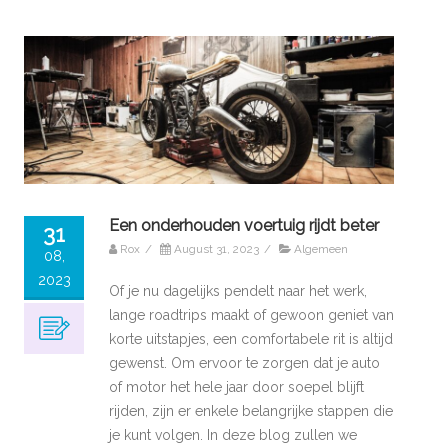
Een onderhouden voertuig rijdt beter
31
Rox
/
August 31, 2023
/
Algemeen
08,
2023
Of je nu dagelijks pendelt naar het werk,
lange roadtrips maakt of gewoon geniet van
korte uitstapjes, een comfortabele rit is altijd
gewenst. Om ervoor te zorgen dat je auto
of motor het hele jaar door soepel blijft
rijden, zijn er enkele belangrijke stappen die
je kunt volgen. In deze blog zullen we