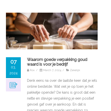
Waarom goede verpakking goud
07
waard is voor je bedrijf
03,
Rox
/
March 7, 2024
/
Zakelijk
2024
Denk eens na over de laatste keer dat je iets
online bestelde. Wat viel je op toen je het
pakketje opende? De kans is groot dat een
nette en stevige verpakking je een positief
gevoel gaf over je aankoop. En dat is
precies waarom goede verpakking zo