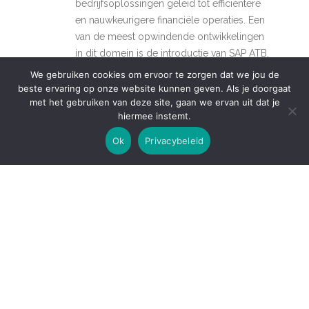
bedrijfsoplossingen geleid tot efficiëntere
en nauwkeurigere financiële operaties. Een
van de meest opwindende ontwikkelingen
in dit domein is de introductie van SAP ATB,
een baanbrekende technologie die de
We gebruiken cookies om ervoor te zorgen dat we jou de
standaard zet
beste ervaring op onze website kunnen geven. Als je doorgaat
met het gebruiken van deze site, gaan we ervan uit dat je
hiermee instemt.
Read More
Ok
Privacybeleid