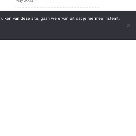
May 2024
March 2024
iken van deze site, gaan we ervan uit dat je hiermee instemt.
February 2024
at
January 2024
es
December 2023
October 2023
September 2023
August 2023
July 2023
 OF
June 2023
?
→