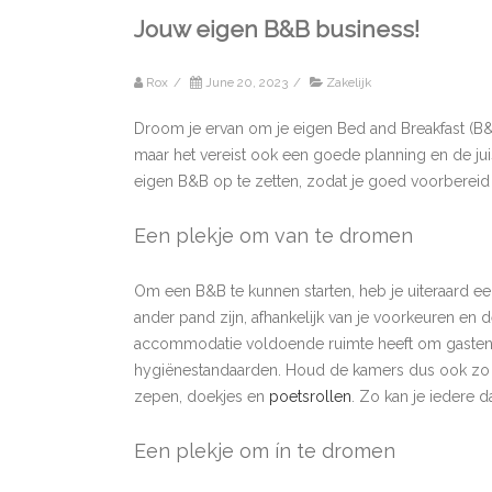
Jouw eigen B&B business!
Rox
/
June 20, 2023
/
Zakelijk
Droom je ervan om je eigen Bed and Breakfast (B&
maar het vereist ook een goede planning en de jui
eigen B&B op te zetten, zodat je goed voorberei
Een plekje om van te dromen
Om een B&B te kunnen starten, heb je uiteraard een
ander pand zijn, afhankelijk van je voorkeuren en 
accommodatie voldoende ruimte heeft om gasten co
hygiënestandaarden. Houd de kamers dus ook zo 
zepen, doekjes en
poetsrollen
. Zo kan je iedere 
Een plekje om ín te dromen