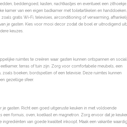
edden, beddengoed, kasten, nachtkastjes en eventueel een zithoekje.
e kamer van een eigen badkamer met toiletartikelen en handdoeken.
als gratis Wi-Fi, televisies, airconditioning of verwarming, afhankeli
n je gasten. Kies voor mooi decor zodat de boel er uitnodigend uitz
ndere keuzes.
pelijke ruimtes te creëren waar gasten kunnen ontspannen en socia
eetkamer, terras of tuin zijn. Zorg voor comfortabele meubels, een
 zoals boeken, bordspellen of een televisie. Deze ruimtes kunnen
en gezellige sfeer.
r je gasten. Richt een goed uitgeruste keuken in met voldoende
s een fornuis, oven, koelkast en magnetron. Zorg ervoor dat je keuke
 ingrediënten van goede kwaliteit inkoopt. Maak een vakantie waardi