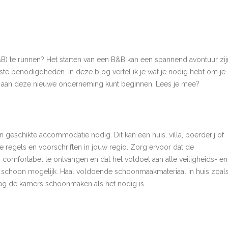
B) te runnen? Het starten van een B&B kan een spannend avontuur zij
ste benodigdheden. In deze blog vertel ik je wat je nodig hebt om je
d aan deze nieuwe onderneming kunt beginnen. Lees je mee?
 geschikte accommodatie nodig. Dit kan een huis, villa, boerderij of
de regels en voorschriften in jouw regio. Zorg ervoor dat de
mfortabel te ontvangen en dat het voldoet aan alle veiligheids- en
schoon mogelijk. Haal voldoende schoonmaakmateriaal in huis zoal
dag de kamers schoonmaken als het nodig is.