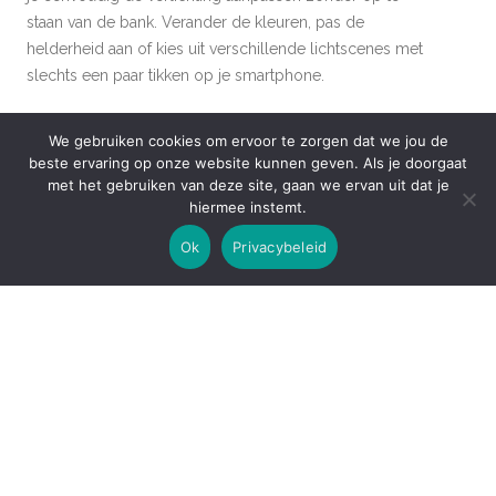
staan van de bank. Verander de kleuren, pas de
helderheid aan of kies uit verschillende lichtscenes met
slechts een paar tikken op je smartphone.
Sommige LED strips zijn compatibel met populaire
We gebruiken cookies om ervoor te zorgen dat we jou de
smart home systemen zoals Zigbee of Google Home.
beste ervaring op onze website kunnen geven. Als je doorgaat
Dit betekent dat je ze zelfs kunt bedienen met
met het gebruiken van deze site, gaan we ervan uit dat je
hiermee instemt.
spraakopdrachten via slimme assistenten zoals Google
Assistant of Amazon Alexa. “Hey Google, zet de
Ok
Privacybeleid
verlichting in de woonkamer op blauw” – hoe handig is
dat?
En laten we niet vergeten hoe leuk het is om met
verlichting te spelen zonder steeds fysiek iets te hoeven
doen. Of je nu vanaf je werkplek thuis wilt regelen of
gewoon lekker lui op de bank ligt – slimme bediening
maakt het allemaal mogelijk en zorgt ervoor dat jouw
huis altijd perfect verlicht is naar jouw wens.