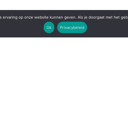
 ervaring op onze website kunnen geven. Als je doorgaat met het gebru
 van andere cryptocurrencies. Je moet een cryptocurrency-uitwisseli
Ok
Privacybeleid
n vervolgens fiat-valuta (zoals euro’s of dollars) storten of andere
en in cryptocurrencies. Zorg ervoor dat je sterke wachtwoorden gebrui
, en wees op je hoede voor phishing-pogingen en andere soorten sca
t is belangrijk om je onderzoek te doen, verantwoord te investeren en
 helpt deze gids je op weg in de wereld van cryptocurrencies. Veel