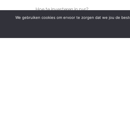
Hoe te investeren in pyr?
We gebruiken cookies om ervoor te zorgen dat we jou de beste
Het kopen van PYR is vergelijkbaar met het kopen
vinden die PYR ondersteunt, een account aanmaken e
cryptocurrencies ruilen om je PYR te kopen.
Veiligheid in de wereld van crypto
Veiligheid moet altijd voorop staan bij het handel
tweefactorauthenticatie inschakelt waar mogelijk
Samenvatting en laatste adviezen
Of je nu geïnteresseerd bent in Bitcoin of PYR, he
altijd de veiligheidspraktijken te volgen. Hopelijk
succes!