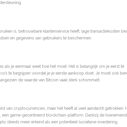
dersteuning.
ruiken is, betrouwbare klantenservice heeft, lage transactiekosten bie
ondsen en gegevens van gebruikers te beschermen.
 als je eenmaal weet hoe het moet. Het is belangrijk om je eerst te
ico’s te begrijpen voordat je je eerste aankoop doet. Je moet ook ber
, aangezien de waarde van Bitcoin vaak sterk schommelt.
eld van cryptocurrencies, maar het heeft al veel aandacht getrokken. 
m, een game-gecentreerd blockchain-platform. Dankzij de toenemen
to steeds meer erkend als een potentieel lucratieve investering.