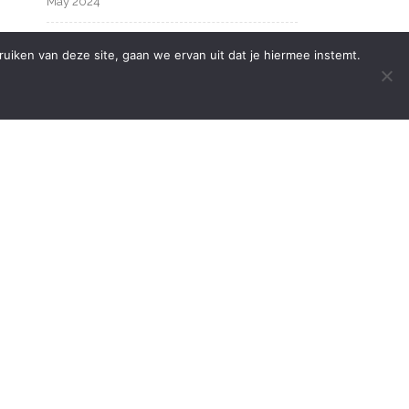
May 2024
March 2024
iken van deze site, gaan we ervan uit dat je hiermee instemt.
ng
February 2024
January 2024
December 2023
October 2023
kt,
ms.
September 2023
August 2023
July 2023
June 2023